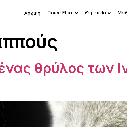
Ποιος Είμαι
Θεραπεία
Μαθ
Αρχική
αππούς
– ένας θρύλος των 