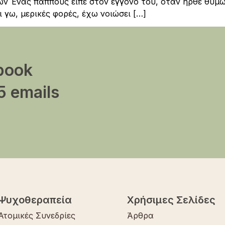
ν Ένας παππούς είπε στον εγγονό του, όταν ήρθε θυμω
ι γω, μερικές φορές, έχω νοιώσει […]
book
5 emails
Ψυχοθεραπεία
Χρήσιμες Σελίδες
Ατομικές Συνεδρίες
Άρθρα